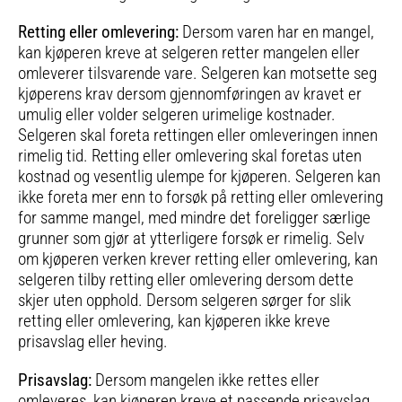
Retting eller omlevering:
Dersom varen har en mangel,
kan kjøperen kreve at selgeren retter mangelen eller
omleverer tilsvarende vare. Selgeren kan motsette seg
kjøperens krav dersom gjennomføringen av kravet er
umulig eller volder selgeren urimelige kostnader.
Selgeren skal foreta rettingen eller omleveringen innen
rimelig tid. Retting eller omlevering skal foretas uten
kostnad og vesentlig ulempe for kjøperen. Selgeren kan
ikke foreta mer enn to forsøk på retting eller omlevering
for samme mangel, med mindre det foreligger særlige
grunner som gjør at ytterligere forsøk er rimelig. Selv
om kjøperen verken krever retting eller omlevering, kan
selgeren tilby retting eller omlevering dersom dette
skjer uten opphold. Dersom selgeren sørger for slik
retting eller omlevering, kan kjøperen ikke kreve
prisavslag eller heving.
Prisavslag:
Dersom mangelen ikke rettes eller
omleveres, kan kjøperen kreve et passende prisavslag.