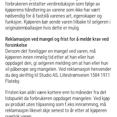
forbrukeren erstatter verdireduksjon som følge av
kjøperens håndtering av varene som ikke har vært
nødvendig for å fastslå varenes art, egenskaper og
funksjon. Kjøperen bør sende varen tilbake til selgeren i
originalemballasjen hvis dette er mulig.
Reklamasjon ved mangel og frist for å melde krav ved
forsinkelse
Dersom det foreligger en mangel ved varen, må
kjøperen innen rimelig tid etter at han eller hun
oppdaget den, gi selgeren melding om at han eller hun
vil påberope seg mangelen. Ved reklamasjon henvender
du deg skriftlig til Studio AS, Lillestrømveien 1584 1911
Flateby.
Fristen kan aldri være kortere enn to måneder fra det
tidspunkt da forbrukeren oppdaget mangelen. Ved kjøp
av produkt uten tilpasning som f.eks innramming, må
reklamasjon likevel skje senest to år etter at kjøperen
overtok varen.