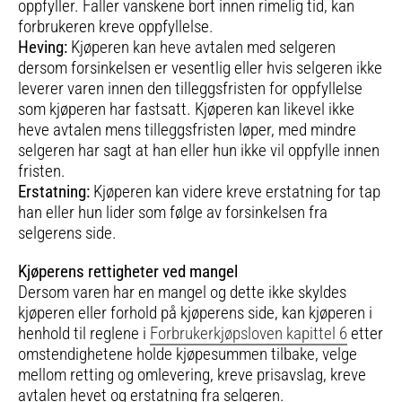
oppfyller. Faller vanskene bort innen rimelig tid, kan
forbrukeren kreve oppfyllelse.
Heving:
Kjøperen kan heve avtalen med selgeren
dersom forsinkelsen er vesentlig eller hvis selgeren ikke
leverer varen innen den tilleggsfristen for oppfyllelse
som kjøperen har fastsatt. Kjøperen kan likevel ikke
heve avtalen mens tilleggsfristen løper, med mindre
selgeren har sagt at han eller hun ikke vil oppfylle innen
fristen.
Erstatning:
Kjøperen kan videre kreve erstatning for tap
han eller hun lider som følge av forsinkelsen fra
selgerens side.
Kjøperens rettigheter ved mangel
Dersom varen har en mangel og dette ikke skyldes
kjøperen eller forhold på kjøperens side, kan kjøperen i
henhold til reglene i
Forbrukerkjøpsloven kapittel 6
etter
omstendighetene holde kjøpesummen tilbake, velge
mellom retting og omlevering, kreve prisavslag, kreve
avtalen hevet og erstatning fra selgeren.