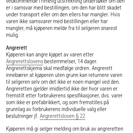
vedkommende i rimelig utstrekning undersøker om den
er i samsvar med bestillingen, om den har blitt skadet
under transport eller om den ellers har mangler. Hvis
varen ikke samsvarer med bestillingen eller har
mangler, må kjøperen melde fra til selgeren snarest
mulig.
Angrerett
Kjøperen kan angre kjøpet av varen etter
Angrerettslovens
bestemmelser, 14 dager.
Angrerettskjema skal medfølge ordren. Angrerett
innebærer at kjøperen uten grunn kan returnere varen
til selgeren selv om det ikke er noen mangel ved den.
Angreretten gjelder imidlertid ikke der hvor varen er
fremstilt etter forbrukerens spesifikasjoner, dvs. varer
som ikke er prefabrikkert, og som fremstilles på
grunnlag av forbrukerens individuelle valg eller
beslutninger jf.
Angrerettsloven § 22
Kjøperen må gi selger melding om bruk av angreretten