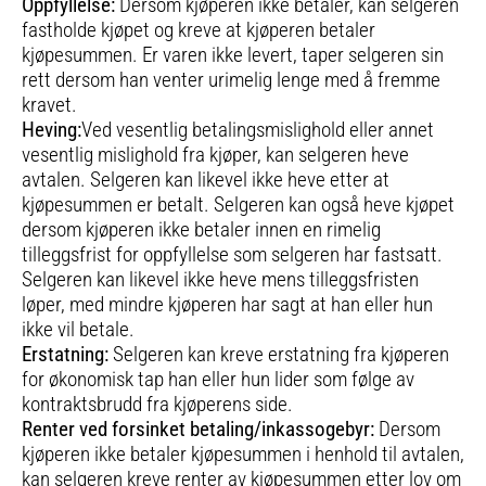
Oppfyllelse:
Dersom kjøperen ikke betaler, kan selgeren
fastholde kjøpet og kreve at kjøperen betaler
kjøpesummen. Er varen ikke levert, taper selgeren sin
rett dersom han venter urimelig lenge med å fremme
kravet.
Heving:
Ved vesentlig betalingsmislighold eller annet
vesentlig mislighold fra kjøper, kan selgeren heve
avtalen. Selgeren kan likevel ikke heve etter at
kjøpesummen er betalt. Selgeren kan også heve kjøpet
dersom kjøperen ikke betaler innen en rimelig
tilleggsfrist for oppfyllelse som selgeren har fastsatt.
Selgeren kan likevel ikke heve mens tilleggsfristen
løper, med mindre kjøperen har sagt at han eller hun
ikke vil betale.
Erstatning:
Selgeren kan kreve erstatning fra kjøperen
for økonomisk tap han eller hun lider som følge av
kontraktsbrudd fra kjøperens side.
Renter ved forsinket betaling/inkassogebyr:
Dersom
kjøperen ikke betaler kjøpesummen i henhold til avtalen,
kan selgeren kreve renter av kjøpesummen etter lov om