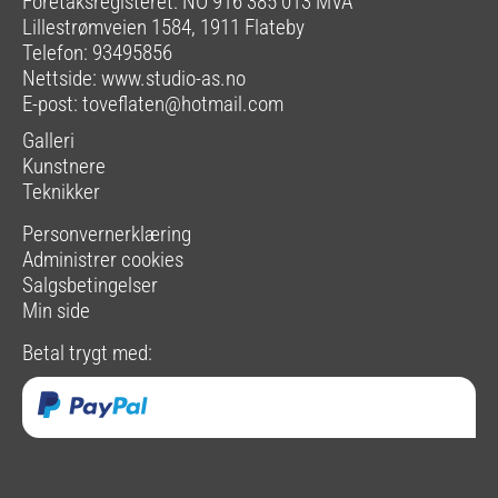
Foretaksregisteret: NO 916 385 013 MVA
Lillestrømveien 1584, 1911 Flateby
Telefon: 93495856
Nettside:
www.studio-as.no
E-post:
toveflaten@hotmail.com
Galleri
Kunstnere
Teknikker
Personvernerklæring
Administrer cookies
Salgsbetingelser
Min side
Betal trygt med: