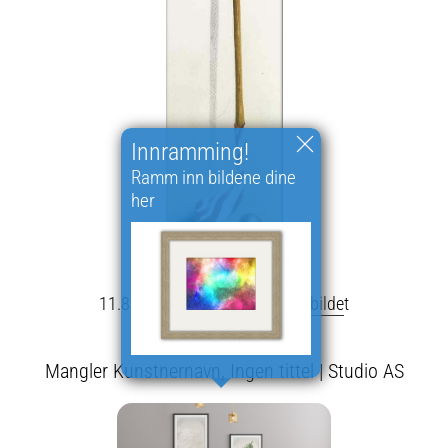
Innramming!
Ramm inn bildene dine
her
11.8 x 64.8 cm -
Les mer
-
Del bildet
Mangler Kunstnernavn, Ingen tittel | Studio AS