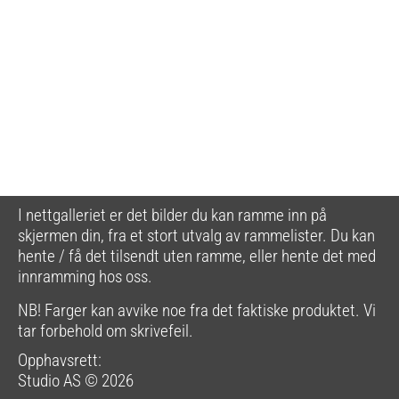
I nettgalleriet er det bilder du kan ramme inn på
skjermen din, fra et stort utvalg av rammelister. Du kan
hente / få det tilsendt uten ramme, eller hente det med
innramming hos oss.
NB! Farger kan avvike noe fra det faktiske produktet. Vi
tar forbehold om skrivefeil.
Opphavsrett:
Studio AS © 2026